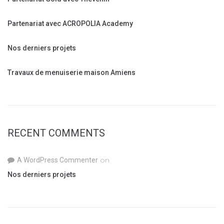
o
r
Partenariat avec ACROPOLIA Academy
:
Nos derniers projets
Travaux de menuiserie maison Amiens
RECENT COMMENTS
on
A WordPress Commenter
Nos derniers projets