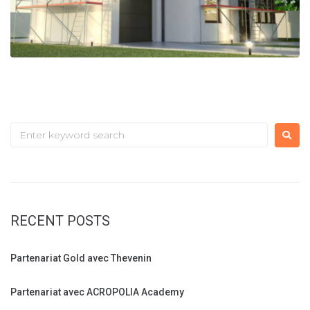
S
e
a
r
c
RECENT POSTS
h
f
Partenariat Gold avec Thevenin
o
r
Partenariat avec ACROPOLIA Academy